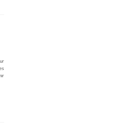
ur
es
nir