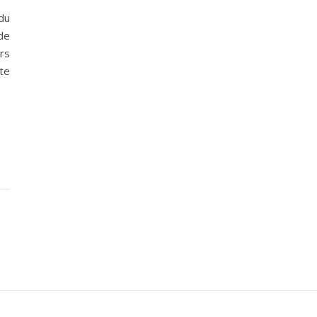
du
de
rs
te