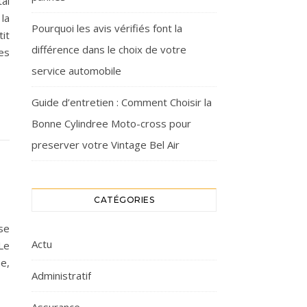
al
la
Pourquoi les avis vérifiés font la
it
différence dans le choix de votre
es
service automobile
Guide d’entretien : Comment Choisir la
Bonne Cylindree Moto-cross pour
preserver votre Vintage Bel Air
CATÉGORIES
se
Actu
 Le
e,
Administratif