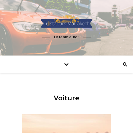
La team auto !
Voiture