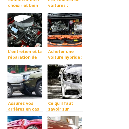
choisir et bien
voitures :
entretenir sa
avantages et
voiture ?
risques
L’entretien et la
Acheter une
réparation de
voiture hybride :
voiture :
laquelle choisir ?
comment faire?
Assurez vos
Ce qu’il faut
arrières en cas
savoir sur
d’accident de
l’assurance
voiture
auto pour
voitures