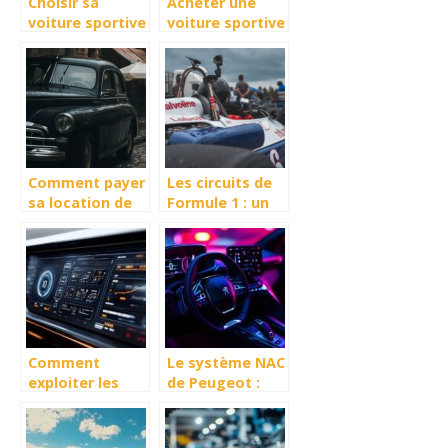
Choisir sa
Acheter une
voiture sportive
voiture sportive
: sur quels
: que faut-il
critères se
savoir ?
baser ?
Comment payer
Les circuits de
sa location de
Formule 1 : un
voiture moins
defi pour les
chere ?
pilotes
Comment
Le système NAC
exploiter les
de Peugeot :
avis auto
tout ce que
portail pour
vous devez
choisir le bon
savoir des