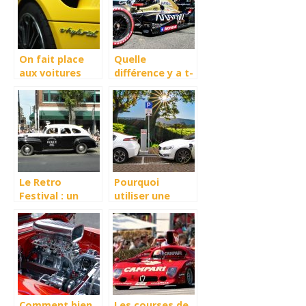
On fait place
Quelle
aux voitures
différence y a t-
hybride
il entre la
Formule 1 et
l’Indy Car ?
Le Retro
Pourquoi
Festival : un
utiliser une
événement à ne
voiture
pas manquer
hybride ?
Comment bien
Les courses de