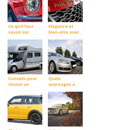
hybrides
Ce qu’il faut
Elegance et
savoir sur
bien-etre avec
l’assurance
le choix du
auto pour
Range Rover
voiture
Velar Auric
electrique
Edition
Conseils pour
Quels
choisir un
avantages a
camping car
exploiter un
logiciel dedie
aux
professionnels
de l’automobile
?