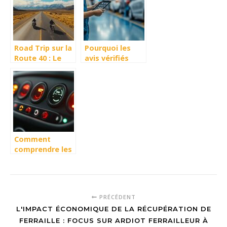
service
innovations
apportées au fil
des générations
Road Trip sur la
Pourquoi les
Route 40 : Le
avis vérifiés
calendrier idéal
font la
pour explorer
différence dans
les parcs
le choix de
nationaux
votre service
automobile
Comment
comprendre les
voyants du
tableau de bord
Twingo 2 et
éviter les
PRÉCÉDENT
pannes
L'IMPACT ÉCONOMIQUE DE LA RÉCUPÉRATION DE
FERRAILLE : FOCUS SUR ARDIOT FERRAILLEUR À