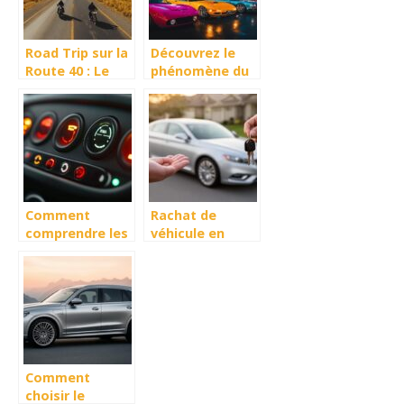
des générations
Road Trip sur la
Découvrez le
Route 40 : Le
phénomène du
calendrier idéal
rassemblement
pour explorer
automobile au
les parcs
Japon à
nationaux
Yokohama
Comment
Rachat de
comprendre les
véhicule en
voyants du
l’état : une
tableau de bord
solution simple
Twingo 2 et
pour vendre une
éviter les
voiture sans
pannes
réparation
Comment
choisir le