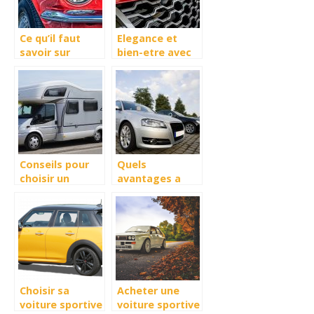
Ce qu’il faut
Elegance et
savoir sur
bien-etre avec
l’assurance
le choix du
auto pour
Range Rover
voiture
Velar Auric
electrique
Edition
Conseils pour
Quels
choisir un
avantages a
camping car
exploiter un
logiciel dedie
aux
professionnels
de l’automobile
?
Choisir sa
Acheter une
voiture sportive
voiture sportive