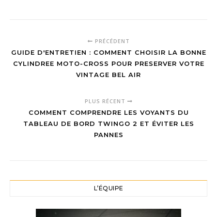
meilleur Audi Q5
Sportback pour
vous :
Comparaison
PRÉCÉDENT
des
GUIDE D'ENTRETIEN : COMMENT CHOISIR LA BONNE
motorisations,
des dimensions
CYLINDREE MOTO-CROSS POUR PRESERVER VOTRE
et des finitions
VINTAGE BEL AIR
– Guide complet
2024
PLUS RÉCENT
COMMENT COMPRENDRE LES VOYANTS DU
TABLEAU DE BORD TWINGO 2 ET ÉVITER LES
PANNES
L’ÉQUIPE