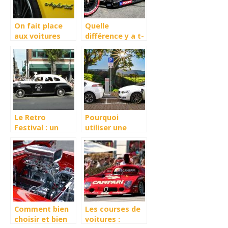
On fait place
Quelle
aux voitures
différence y a t-
hybride
il entre la
Formule 1 et
l’Indy Car ?
Le Retro
Pourquoi
Festival : un
utiliser une
événement à ne
voiture
pas manquer
hybride ?
Comment bien
Les courses de
choisir et bien
voitures :