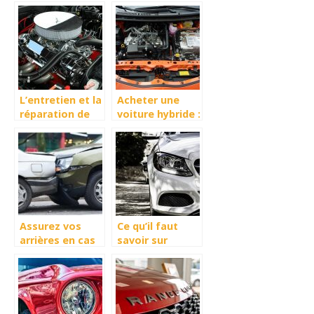
entretenir sa
avantages et
voiture ?
risques
L’entretien et la
Acheter une
réparation de
voiture hybride :
voiture :
laquelle choisir ?
comment faire?
Assurez vos
Ce qu’il faut
arrières en cas
savoir sur
d’accident de
l’assurance
voiture
auto pour
voitures
hybrides