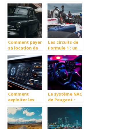
: sur quels
: que faut-il
critères se
savoir ?
baser ?
Comment payer
Les circuits de
sa location de
Formule 1 : un
voiture moins
defi pour les
chere ?
pilotes
Comment
Le système NAC
exploiter les
de Peugeot :
avis auto
tout ce que
portail pour
vous devez
choisir le bon
savoir des
service
innovations
apportées au fil