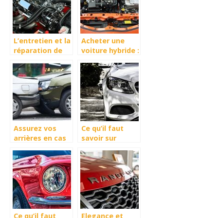
L’entretien et la
Acheter une
réparation de
voiture hybride :
voiture :
laquelle choisir ?
comment faire?
Assurez vos
Ce qu’il faut
arrières en cas
savoir sur
d’accident de
l’assurance
voiture
auto pour
voitures
hybrides
Ce qu’il faut
Elegance et