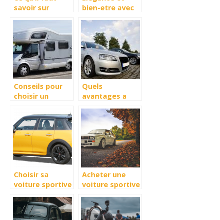
savoir sur
bien-etre avec
l’assurance
le choix du
auto pour
Range Rover
voiture
Velar Auric
electrique
Edition
Conseils pour
Quels
choisir un
avantages a
camping car
exploiter un
logiciel dedie
aux
professionnels
de l’automobile
?
Choisir sa
Acheter une
voiture sportive
voiture sportive
: sur quels
: que faut-il
critères se
savoir ?
baser ?