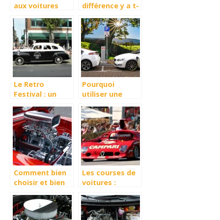
aux voitures
différence y a t-
hybride
il entre la
Formule 1 et
l’Indy Car ?
Le Retro
Pourquoi
Festival : un
utiliser une
événement à ne
voiture
pas manquer
hybride ?
Comment bien
Les courses de
choisir et bien
voitures :
entretenir sa
avantages et
voiture ?
risques