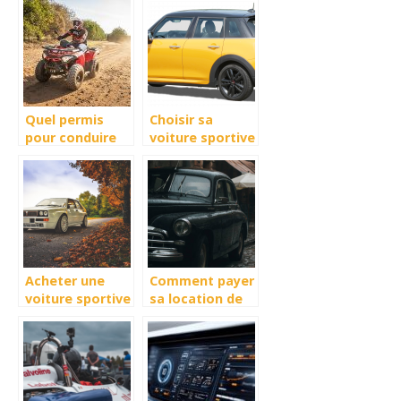
Range Rover
en ayant un
Velar Auric
code voiture ?
Edition
Quel permis
Choisir sa
pour conduire
voiture sportive
un quad ?
: sur quels
critères se
baser ?
Acheter une
Comment payer
voiture sportive
sa location de
: que faut-il
voiture moins
savoir ?
chere ?