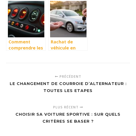
automobile au
différence dans
Japon à
le choix de
Yokohama
votre service
automobile
Comment
Rachat de
comprendre les
véhicule en
voyants du
l’état : une
tableau de bord
solution simple
Twingo 2 et
pour vendre une
éviter les
voiture sans
PRÉCÉDENT
pannes
réparation
LE CHANGEMENT DE COURROIE D’ALTERNATEUR :
TOUTES LES ETAPES
PLUS RÉCENT
CHOISIR SA VOITURE SPORTIVE : SUR QUELS
CRITÈRES SE BASER ?