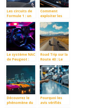
Les circuits de
Comment
Formule 1 : un
exploiter les
defi pour les
avis auto
pilotes
portail pour
choisir le bon
service
Le système NAC
Road Trip sur la
de Peugeot :
Route 40 : Le
tout ce que
calendrier idéal
vous devez
pour explorer
savoir des
les parcs
innovations
nationaux
apportées au fil
des générations
Découvrez le
Pourquoi les
phénomène du
avis vérifiés
rassemblement
font la