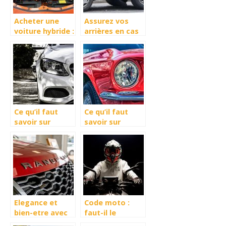
Acheter une
Assurez vos
voiture hybride :
arrières en cas
laquelle choisir ?
d’accident de
voiture
Ce qu’il faut
Ce qu’il faut
savoir sur
savoir sur
l’assurance
l’assurance
auto pour
auto pour
voitures
voiture
hybrides
electrique
Elegance et
Code moto :
bien-etre avec
faut-il le
le choix du
repasser meme