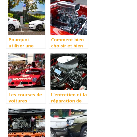
pas manquer
Pourquoi
Comment bien
utiliser une
choisir et bien
voiture
entretenir sa
hybride ?
voiture ?
Les courses de
L’entretien et la
voitures :
réparation de
avantages et
voiture :
risques
comment faire?