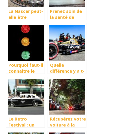
La Nascar peut-
Prenez soin de
elle être
la santé de
considéré
votre voiture
comme un
sport ?
Pourquoi faut-il
Quelle
connaitre le
différence y a t-
code de la
il entre la
route?
Formule 1 et
l’Indy Car ?
Le Retro
Récupérez votre
Festival : un
voiture à la
événement à ne
fourrière