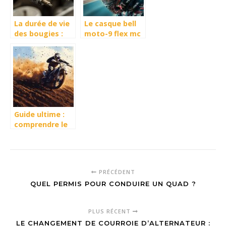
La durée de vie
Le casque bell
des bougies :
moto-9 flex mc
Quand faut-il
monster replica
changer les
18.0 gloss taille
bougies d’un
xxl
moteur à
essence selon
votre
kilométrage ?
Guide ultime :
comprendre le
vocabulaire
technique des
pneus de moto
cross
PRÉCÉDENT
QUEL PERMIS POUR CONDUIRE UN QUAD ?
PLUS RÉCENT
LE CHANGEMENT DE COURROIE D’ALTERNATEUR :