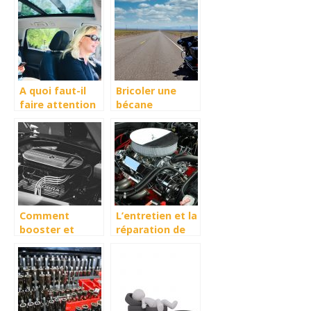
le véhicule.
A quoi faut-il
Bricoler une
faire attention
bécane
lorsque l’on a de
la route à faire
?
Comment
L’entretien et la
booster et
réparation de
entretenir le
voiture :
moteur de
comment faire?
votre voiture