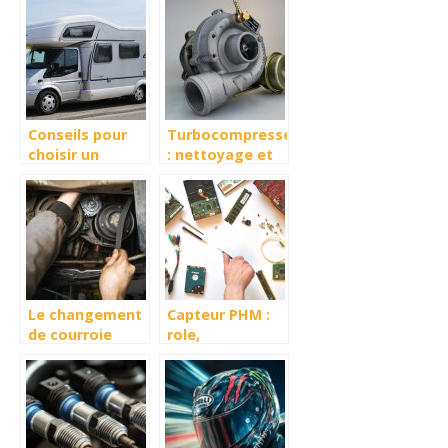
une voiture
d’occasion
Conseils pour
Turbocompresseur
choisir un
: nettoyage et
camping car
entretien
Le changement
Capteur PHM :
de courroie
role,
d’alternateur :
changement et
toutes les
prix
etapes