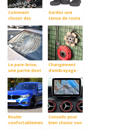
Comment
Gardez une
choisir des
tenue de route
pièces de
impeccable
rechange pour
avec des pneus
votre véhicule ?
hiver
Le pare-brise,
Changement
une partie dont
d’embrayage :
il faut prendre
quel est le cout
soin : voici
– devis en ligne
pourquoi !
Rouler
Conseils pour
confortablement
bien choisir son
et pas cher avec
traceur GPS