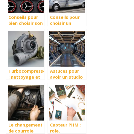
Conseils pour
Conseils pour
bien choisir son
choisir un
traceur GPS
camping car
Turbocompresseur
Astuces pour
: nettoyage et
avoir un studio
entretien
light tunnel
digne
Le changement
Capteur PHM :
de courroie
role,