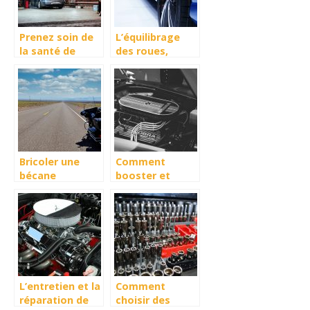
Prenez soin de
L’équilibrage
la santé de
des roues,
votre voiture
important pour
le véhicule.
Bricoler une
Comment
bécane
booster et
entretenir le
moteur de
votre voiture
L’entretien et la
Comment
réparation de
choisir des