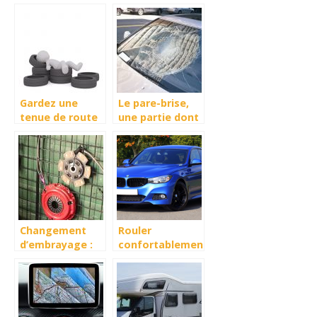
voiture :
pièces de
comment faire?
rechange pour
votre véhicule ?
Gardez une
Le pare-brise,
tenue de route
une partie dont
impeccable
il faut prendre
avec des pneus
soin : voici
hiver
pourquoi !
Changement
Rouler
d’embrayage :
confortablement
quel est le cout
et pas cher avec
– devis en ligne
une voiture
d’occasion