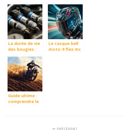
d’alternateur :
changement et
toutes les
prix
etapes
La durée de vie
Le casque bell
des bougies :
moto-9 flex mc
Quand faut-il
monster replica
changer les
18.0 gloss taille
bougies d’un
xxl
moteur à
essence selon
votre
kilométrage ?
Guide ultime :
comprendre le
vocabulaire
technique des
pneus de moto
cross
PRÉCÉDENT