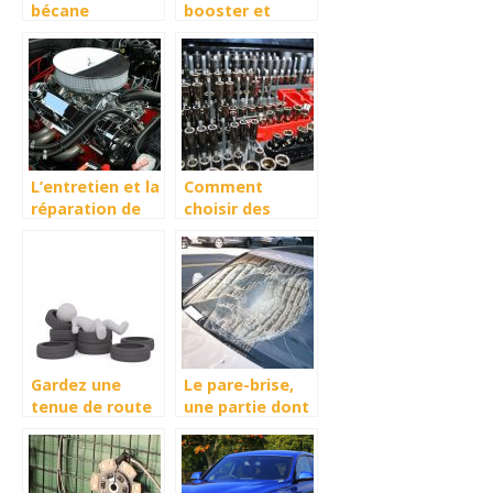
bécane
booster et
entretenir le
moteur de
votre voiture
L’entretien et la
Comment
réparation de
choisir des
voiture :
pièces de
comment faire?
rechange pour
votre véhicule ?
Gardez une
Le pare-brise,
tenue de route
une partie dont
impeccable
il faut prendre
avec des pneus
soin : voici
hiver
pourquoi !