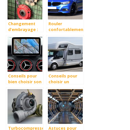
Changement
Rouler
d’embrayage :
confortablement
quel est le cout
et pas cher avec
– devis en ligne
une voiture
d’occasion
Conseils pour
Conseils pour
bien choisir son
choisir un
traceur GPS
camping car
Turbocompresseur
Astuces pour