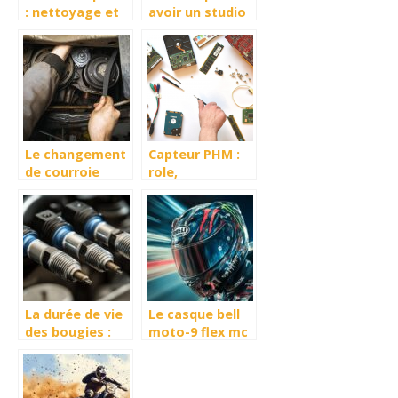
: nettoyage et
avoir un studio
entretien
light tunnel
digne
Le changement
Capteur PHM :
de courroie
role,
d’alternateur :
changement et
toutes les
prix
etapes
La durée de vie
Le casque bell
des bougies :
moto-9 flex mc
Quand faut-il
monster replica
changer les
18.0 gloss taille
bougies d’un
xxl