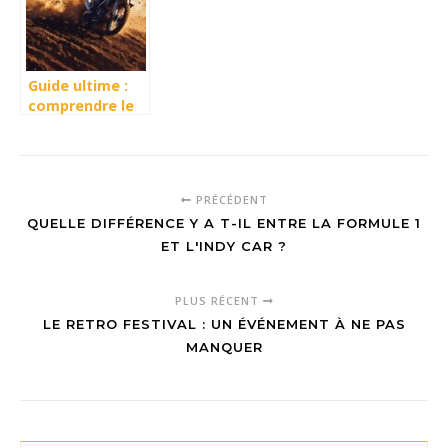
moteur à
essence selon
votre
kilométrage ?
Guide ultime :
comprendre le
vocabulaire
technique des
pneus de moto
cross
PRÉCÉDENT
QUELLE DIFFÉRENCE Y A T-IL ENTRE LA FORMULE 1
ET L'INDY CAR ?
PLUS RÉCENT
LE RETRO FESTIVAL : UN ÉVÉNEMENT À NE PAS
MANQUER